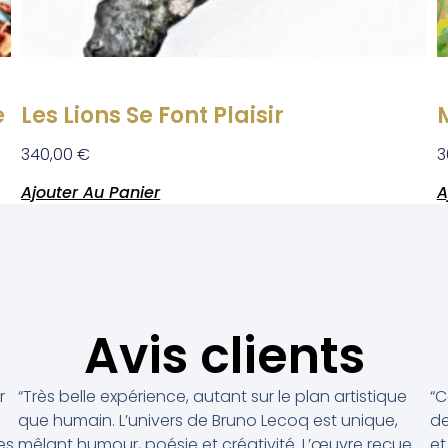
e
Les Lions Se Font Plaisir
340,00
€
3
Ajouter Au Panier
A
Avis clients
r
“Très belle expérience, autant sur le plan artistique
“C
que humain. L’univers de Bruno Lecoq est unique,
de
es
mêlant humour, poésie et créativité. L’œuvre reçue
et