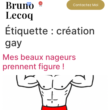
Bruno
0
Contactez Moi
Lecoq
Étiquette :
création
gay
Mes beaux nageurs
prennent figure !